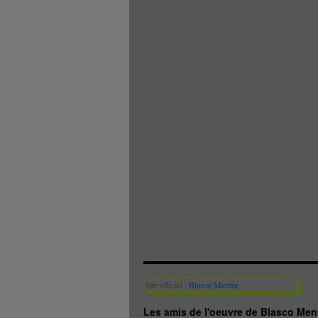
Site officiel :
Blasco Mentor
Les amis de l'oeuvre de Blasco Me