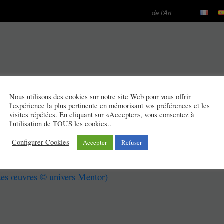
de l’Art
résentées proviennent d’Univers Mentor et de collections
s sont reproduites avec l’accord oral d’Univers Mentor et des
Nous utilisons des cookies sur notre site Web pour vous offrir
rs.
l'expérience la plus pertinente en mémorisant vos préférences et les
visites répétées. En cliquant sur «Accepter», vous consentez à
l'utilisation de TOUS les cookies..
Configurer Cookies
Accepter
Refuser
s œuvres © univers Mentor et de collections privées)
des œuvres © univers Mentor)