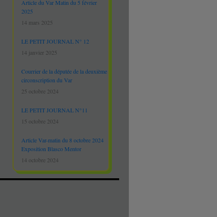
Article du Var Matin du 5 février
2025
14 mars 2025
LE PETIT JOURNAL N° 12
14 janvier 2025
Courrier de la députée de la deuxième
circonscription du Var
25 octobre 2024
LE PETIT JOURNAL N°11
15 octobre 2024
Article Var-matin du 8 octobre 2024
Exposition Blasco Mentor
14 octobre 2024