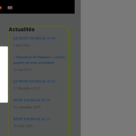
Actualités
LE PETIT JOURNAL N°16
8 juin 2026
« Danseuses de Flamenco » oeuvre
acquise par notre association
10 mai 2026
LE PETIT JOURNAL N°15
17 décembre 2025
PETIT JOURNAL N°14
22 septembre 2025
PETIT JOURNAL N°13
30 avril 2025