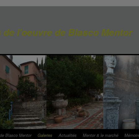
 de l'oeuvre de Blasco Mentor
 de Blasco Mentor
Galeries
Actualités
Mentor & le marché
Mémoir